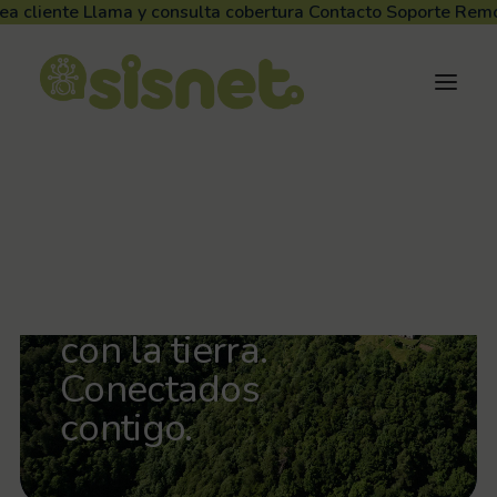
ea cliente
Llama y consulta cobertura
Contacto
Soporte Rem
TU OPERADOR NAVARRO
DE TELEFONÍA E INTERNET
Conectados
con la tierra.
Conectados
contigo.