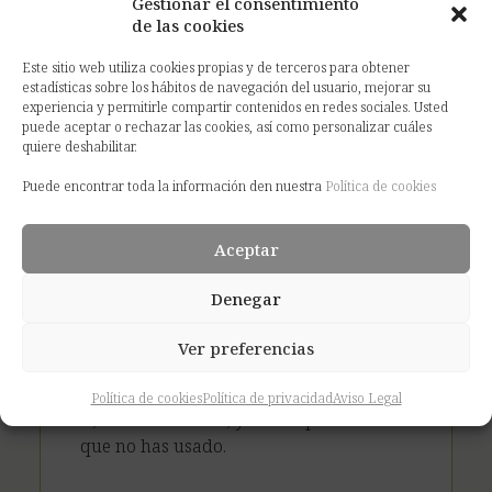
Gestionar el consentimiento
de las cookies
Este sitio web utiliza cookies propias y de terceros para obtener
estadísticas sobre los hábitos de navegación del usuario, mejorar su
experiencia y permitirle compartir contenidos en redes sociales. Usted
puede aceptar o rechazar las cookies, así como personalizar cuáles
quiere deshabilitar.
Puede encontrar toda la información den nuestra
Política de cookies
Aceptar
AcumulaGigas
Denegar
Los datos que no usas este mes se
Ver preferencias
acumulan automáticamente para el
siguiente. Tu bono de datos trabaja para
Política de cookies
Política de privacidad
Aviso Legal
ti, no en tu contra, y nunca pierdes lo
que no has usado.