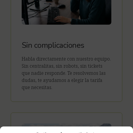
Sin complicaciones
Habla directamente con nuestro equipo.
Sin centralitas, sin robots, sin tickets
que nadie responde. Te resolvemos las
dudas, te ayudamos a elegir la tarifa
que necesitas.