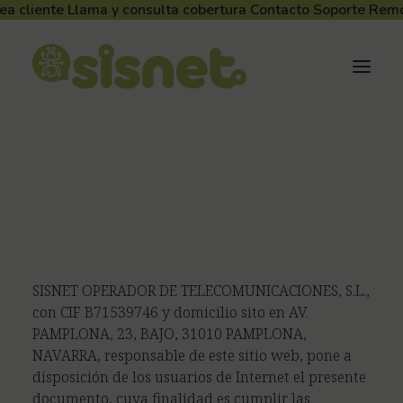
ea cliente
Llama y consulta cobertura
Contacto
Soporte Rem
Aviso Legal
CONDICIONES DE USO Y AVISO LEGAL
SISNET OPERADOR DE TELECOMUNICACIONES, S.L.,
con CIF B71539746 y domicilio sito en AV.
PAMPLONA, 23, BAJO, 31010 PAMPLONA,
NAVARRA, responsable de este sitio web, pone a
disposición de los usuarios de Internet el presente
documento, cuya finalidad es cumplir las