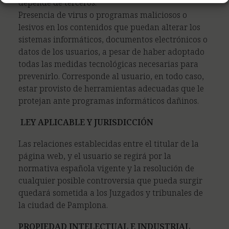
depende de terceros.
Presencia de virus o programas maliciosos o
lesivos en los contenidos que puedan alterar los
sistemas informáticos, documentos electrónicos o
datos de los usuarios, a pesar de haber adoptado
todas las medidas tecnológicas necesarias para
prevenirlo. Corresponde al usuario, en todo caso,
estar provisto de herramientas adecuadas que le
protejan ante programas informáticos dañinos.
LEY APLICABLE Y JURISDICCIÓN
Las relaciones establecidas entre el titular de la
página web, y el usuario se regirá por la
normativa española vigente y la resolución de
cualquier posible controversia que pueda surgir
quedará sometida a los Juzgados y tribunales de
la ciudad de Pamplona.
PROPIEDAD INTELECTUAL E INDUSTRIAL