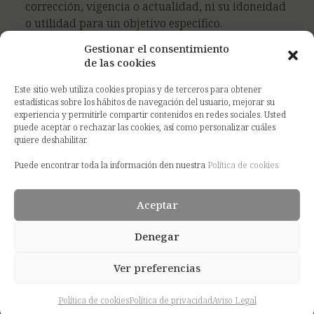
corrección, vigencia o actualidad, ni su idoneidad
o utilidad para un objetivo específico.
Gestionar el consentimiento
SISNET OPERADOR DE TELECOMUNICACIONES, S.L.
de las cookies
no se hace responsable, en ningún caso, de los
daños y perjuicios de cualquier naturaleza
Este sitio web utiliza cookies propias y de terceros para obtener
derivados de, a título enunciativo:
estadísticas sobre los hábitos de navegación del usuario, mejorar su
experiencia y permitirle compartir contenidos en redes sociales. Usted
puede aceptar o rechazar las cookies, así como personalizar cuáles
Errores u omisiones en los contenidos. No se
quiere deshabilitar.
garantiza que los contenidos vayan a estar
actualizados permanentemente, ni que carezcan
Puede encontrar toda la información den nuestra
Política de cookies
de cualquier tipo de error.
Ausencia de disponibilidad del portal. No se hace
Aceptar
responsable de los posibles daños o perjuicios
generados en el usuario como consecuencia de
Denegar
fallos o desconexiones en las redes de
telecomunicaciones que supongan la suspensión,
Ver preferencias
cancelación o interrupción del servicio del sitio
web, ya que el funcionamiento de estas redes
Política de cookies
Política de privacidad
Aviso Legal